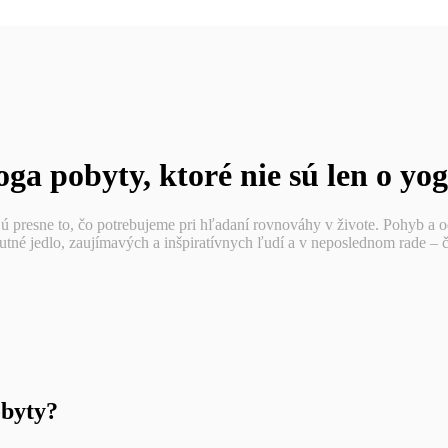
oga pobyty, ktoré nie sú len o yog
ú presne to, čo potrebujeme pri hľadaní rovnováhy v živote. Pohyb a o
utné jedlo, zaujímavých a inšpiratívnych ľudí a v neposlednom rade – č
obyty?