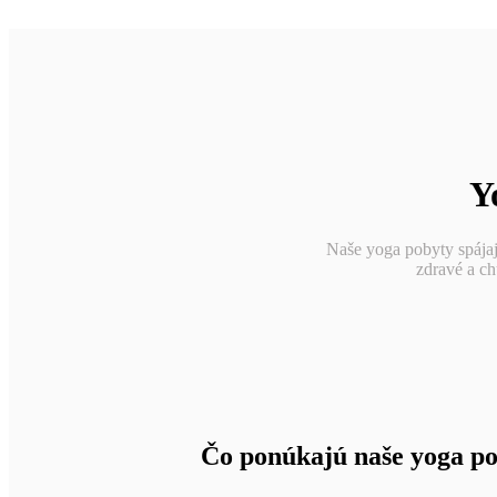
Y
Naše yoga pobyty spájaj
zdravé a ch
Čo ponúkajú naše yoga p