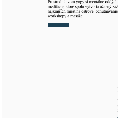
Prostredníctvom yogy si mentálne oddýchn
meditácie, ktoré spolu vytvoria úžasný zá
najkrajších miest na ostrove, ochutnávani
workshopy a masáže.
Mám záujem