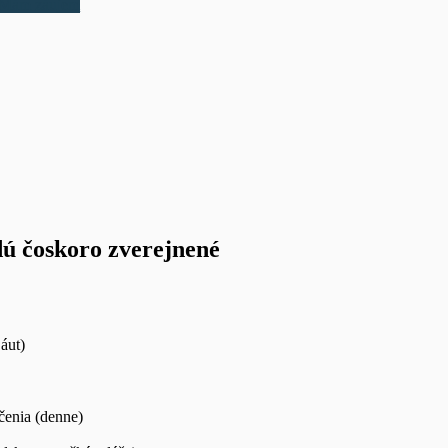
Mám záujem
ú čoskoro zverejnené
áut)
čenia (denne)