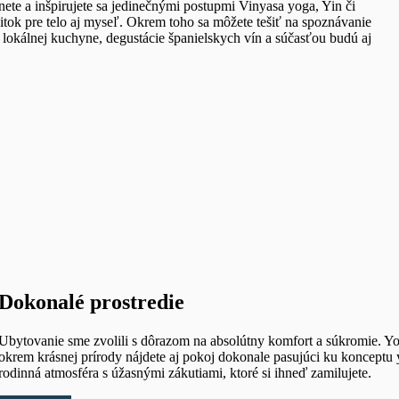
ete a inšpirujete sa jedinečnými postupmi Vinyasa yoga, Yin či
žitok pre telo aj myseľ. Okrem toho sa môžete tešiť na spoznávanie
e lokálnej kuchyne, degustácie španielskych vín a súčasťou budú aj
Dokonalé prostredie
Ubytovanie sme zvolili s dôrazom na absolútny komfort a súkromie. Yo
okrem krásnej prírody nájdete aj pokoj dokonale pasujúci ku konceptu
rodinná atmosféra s úžasnými zákutiami, ktoré si ihneď zamilujete.