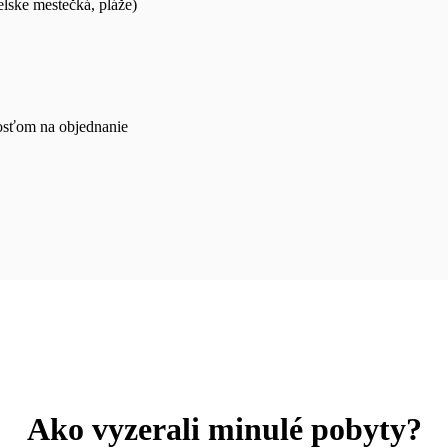
elske mestečká, pláže)
hosťom na objednanie
Ako vyzerali minulé pobyty?