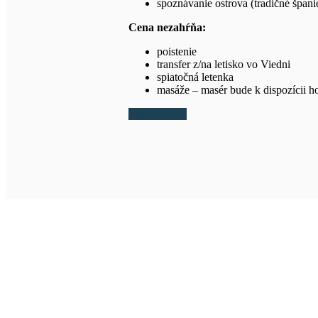
spoznávanie ostrova (tradičné špani
Cena nezahŕňa:
poistenie
transfer z/na letisko vo Viedni
spiatočná letenka
masáže – masér bude k dispozícii 
Mám záujem