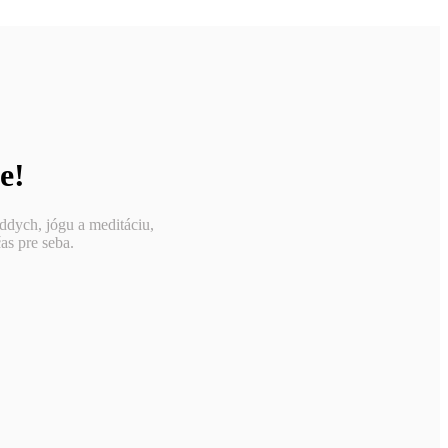
e!
ddych, jógu a meditáciu,
as pre seba.